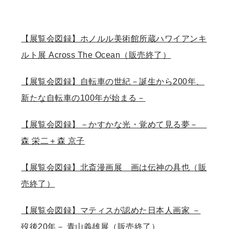
【展覧会図録】ホノルル美術館所蔵ハワイアンキ
ルト展 Across The Ocean（販売終了）
【展覧会図録】自転車の世紀－誕生から200年、
新たな自転車の100年が始まる－
【展覧会図録】－かすかな光・覚めて見る夢－
森 栄二＋森 京子
【展覧会図録】北斎漫画展 画は伝神の具也（販
売終了）
【展覧会図録】マティスが認めた日本人画家 －
歿後20年－ 青山義雄展（販売終了）