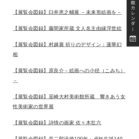
【展覧会図録】臼井恵之輔展 －未来形絵画を－
【展覧会図録】藤間家所蔵 文人名主由縁浮世絵
【展覧会図録】村越襄 祈りのデザイン：蓮華幻
相
【展覧会図録】原良介－絵画への小径（こみち）
－
【展覧会図録】韮崎大村美術館所蔵 響きあう女
性美術家の世界展
【展覧会図録】詩情の画家 佐々木壮六
【展覧会図録】音二郎没後100年・貞奴生誕140