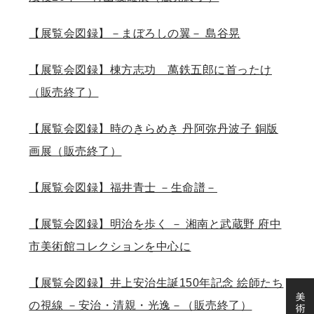
【展覧会図録】－まぼろしの翼－ 島谷晃
【展覧会図録】棟方志功 萬鉄五郎に首ったけ
（販売終了）
【展覧会図録】時のきらめき 丹阿弥丹波子 銅版
画展（販売終了）
【展覧会図録】福井青士 －生命譜－
【展覧会図録】明治を歩く － 湘南と武蔵野 府中
市美術館コレクションを中心に
【展覧会図録】井上安治生誕150年記念 絵師たち
の視線 －安治・清親・光逸－（販売終了）