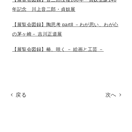
年記念 川上音二郎・貞奴展
【展覧会図録】陶思考 partII －わが思い、わが心
の茅ヶ崎－ 吉川正道展
【展覧会図録】椿、咲く － 絵画と工芸 －
戻る
次へ