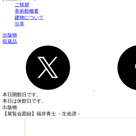
ご挨拶
美術館概要
建物について
沿革
出版物
収蔵品
本日開館日です。
本日は休館日です。
出版物
【展覧会図録】福井青士 －生命譜－