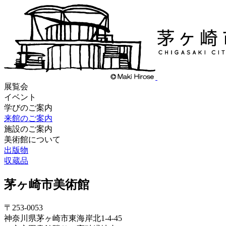
展覧会
イベント
学びのご案内
来館のご案内
施設のご案内
美術館について
出版物
収蔵品
茅ヶ崎市美術館
〒253-0053
神奈川県茅ヶ崎市東海岸北1-4-45