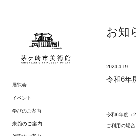
お知
2024.4.19
令和6年
展覧会
開催中・今後の展覧会
すべて
教育機関の方へ
ミュージアムマップ
ご挨拶
イベント
過去の展覧会
造形ワークショップ
講座・プログラム
館内設備
美術館概要
学びのご案内
令和6年度（
実技講座
高砂緑地
建物について
来館のご案内
ご利用の場合
自然ワークショップ
カフェ
沿革