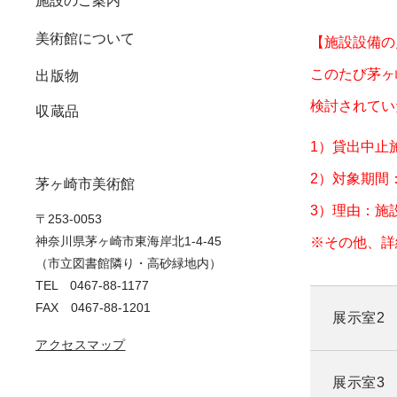
施設のご案内
美術館について
鑑賞プログラム
【施設設備の
このたび茅ヶ
出版物
美術館講座
検討されてい
収蔵品
イベントレポート
1）貸出中止
2）対象期間：
茅ヶ崎市美術館
3）理由：施
〒253-0053
神奈川県茅ヶ崎市東海岸北1-4-45
※その他、詳
（市立図書館隣り・高砂緑地内）
TEL 0467-88-1177
FAX 0467-88-1201
展示室2
アクセスマップ
展示室3