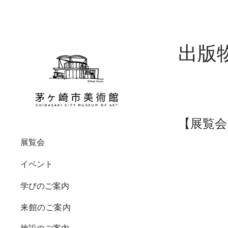
出版
【展覧会
展覧会
開催中・今後の展覧会
すべて
教育機関の方へ
ミュージアムマップ
ご挨拶
イベント
過去の展覧会
造形ワークショップ
講座・プログラム
館内設備
美術館概要
学びのご案内
実技講座
高砂緑地
建物について
来館のご案内
自然ワークショップ
カフェ
沿革