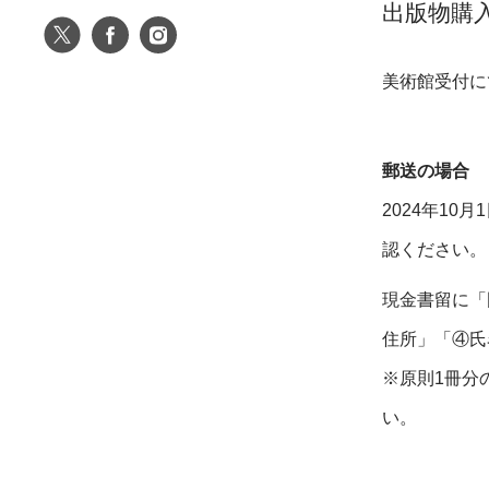
出版物購
美術館受付に
郵送の場合
2024年10月
認ください。
現金書留に「
住所」「④氏
※原則1冊分
い。