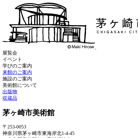
展覧会
イベント
学びのご案内
来館のご案内
施設のご案内
美術館について
出版物
収蔵品
茅ヶ崎市美術館
〒253-0053
神奈川県茅ヶ崎市東海岸北1-4-45