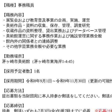
【職種】事務職員
【職務内容】
・展覧会および教育普及事業の企画、実施、運営
・美術作品・資料の収集、保存、管理、調査研究
・収蔵作品の資料整理、貸出業務およびデータベース管理
・美術館運営に関する事務作業および施設管理業務全般
・館内外の関係者との連絡調整
・その他学芸業務全般や必要な業務
【勤務場所】
茅ヶ崎市美術館（茅ヶ崎市東海岸1-4-45）
【採用予定者数】1名
【採用期間】令和8年9月1日～令和9年11月30日（更新の可能
【応募方法】
提出書類を当財団宛に本人持参か郵送をしてください。郵送
【応募締切】
持参、郵送いずれも7月3日(金)午後7時までに必着
※応募は