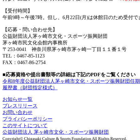
【受付時間】
午前9時～午後7時。但し、6月22日(月)は休館日のため受付
【応募・問い合わせ先】
公益財団法人茅ヶ崎市文化・スポーツ振興財団
茅ヶ崎市民文化会館内事務所
〒253-0041 神奈川県茅ヶ崎市茅ヶ崎一丁目１１番１号
TEL：0467-85-1123
FAX：0467-86-2754
■応募資格や提出書類等の詳細は下記のPDFをご覧ください
令和8年度公益財団法人茅ヶ崎市文化・スポーツ振興財団任
履歴書（財団指定様式）
お知らせ一覧
プレスリリース
お問い合わせ
プライバシーポリシー
このサイトについて
公益財団法人 茅ヶ崎市文化・スポーツ振興財団
Copyright© Chigasaki Culture & Sports Foundation All Rights Reserved.