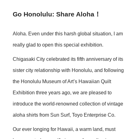
Go Honolulu: Share Aloha！
Aloha. Even under this harsh global situation, I am
really glad to open this special exhibition.
Chigasaki City celebrated its fifth anniversary of its
sister city relationship with Honolulu, and following
the Honolulu Museum of Art’s Hawaiian Quilt
Exhibition three years ago, we are pleased to
introduce the world-renowned collection of vintage
aloha shirts from Sun Surf, Toyo Enterprise Co.
Our ever longing for Hawaii, a warm land, must