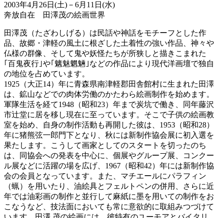
2003年4月26日(土)－6月11日(水)
奔放自在 田澤茂の絵画世界
田澤茂（たざわしげる）は民話や神話をモチーフとした作
品、故郷・津軽の風土に根ざした土着性の強い作品、神々や
仏様の群像、そして鬼や妖怪たちが所狭しと描きこまれた
｢百鬼夜行｣や｢魑魅魍魎｣などの作品により現代洋画壇で独自
の地位を占めています。
1925（大正14）年に青森県南津軽郡田舎館村に生まれた田澤
は、鉱山などでの肉体労働のかたわら絵画制作を始めます。
軍隊生活を経て1948（昭和23）年まで炭坑で働き、同年藤沢
市辻堂に居を移し現在に至っています。そこで子供の絵画教
室を始め、自身の制作活動も再開した彼は、1953（昭和28）
年に猪熊弦一郎門下となり、秋には新制作協会展に初入選を
果たします。こうして画家としてのスタートを切ったのち
は、同協会への発表を中心に、個展やグループ展、コンクー
ル展などに活躍の場を広げ、1967（昭和42）年には新制作協
会の会員となっています。また、マチエールにパラフィン
（蝋）を用いたり、油絵具とフェルトペンの併用、さらに近
年では油彩画の制作と並行して麻紙に墨を用いての制作をお
こなうなど、技法面においても常に意欲的に取組みつづけて
います。田澤 茂の絵画には、彼特有のユーモアとバイタリ