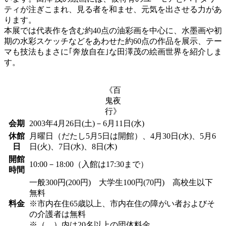
ティが注ぎこまれ、見る者を和ませ、元気を出させる力があ
ります。
本展では代表作を含む約40点の油彩画を中心に、水墨画や初
期の水彩スケッチなどをあわせた約60点の作品を展示、テー
マも技法もまさに｢奔放自在｣な田澤茂の絵画世界を紹介しま
す。
《百
鬼夜
行》
会期
2003年4月26日(土)－6月11日(水)
休館
月曜日（だたし5月5日は開館）、4月30日(水)、5月6
日
日(火)、7日(水)、8日(木)
開館
10:00－18:00（入館は17:30まで）
時間
一般300円(200円) 大学生100円(70円) 高校生以下
無料
料金
※市内在住65歳以上、市内在住の障がい者およびそ
の介護者は無料
※（ ）内は20名以上の団体料金