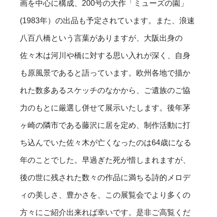
画を中心に構成、200号の大作「ミューズの園」
(1983年）の出品も予定されています。また、浪速
八百八橋という言葉がありますが、大阪出身の
佐々木は河川や橋に対する思い入れが深く、自身
も原風景であると語っています。欧州各地で描か
れた数多あるスケッチのなかから、ご遺族のご協
力のもとに厳選し併せて展示いたします。後年茅
ヶ崎の隣市である藤沢に居を定め、制作活動に打
ち込んでいた佐々木が亡くなったのは64歳になる
年のことでした。早過ぎた死が惜しまれますが、
後の世に残された数々の作品に満ちる詩的メロデ
ィの美しさ、豊かさを、この展覧会でより多くの
方々にご紹介出来れば幸いです。是非ご高覧くだ