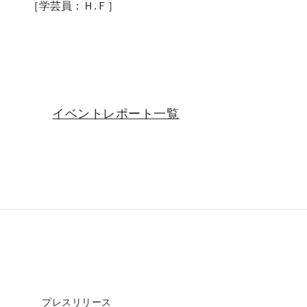
［学芸員：Ｈ.Ｆ］
イベントレポート一覧
プレスリリース