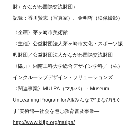
財）かながわ国際交流財団）
記録：香川賢志（写真家）、金明哲（映像撮影）
〈企画〉茅ヶ崎市美術館
〈主催〉公益財団法人茅ヶ崎市文化・スポーツ振
興財団／公益財団法人かながわ国際交流財団
〈協力〉湘南工科大学総合デザイン学科／（株）
インクルーシブデザイン・ソリューションズ
〈関連事業〉MULPA（マルパ）：Museum
UnLearning Program for All/みんなで“まなびほぐ
す”美術館―社会を包む教育普及事業―
http://www.kifjp.org/mulpa/