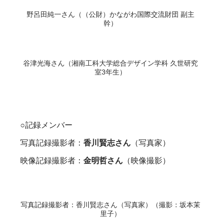
野呂田純一さん（（公財）かながわ国際交流財団 副主
幹）
谷津光海さん（湘南工科大学総合デザイン学科 久世研究
室3年生）
○記録メンバー
写真記録撮影者：
香川賢志さん
（写真家）
映像記録撮影者：
金明哲さん
（映像撮影）
写真記録撮影者：香川賢志さん（写真家）（撮影：坂本茉
里子）