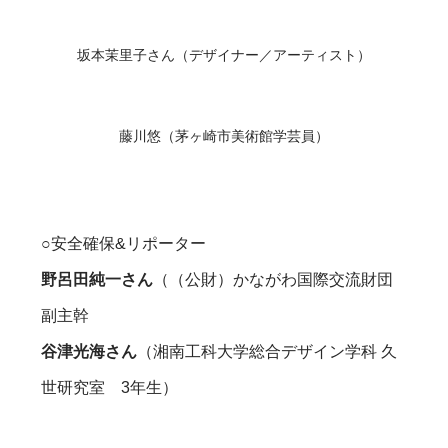
坂本茉里子さん（デザイナー／アーティスト）
藤川悠（茅ヶ崎市美術館学芸員）
○安全確保&リポーター
野呂田純一さん
（（公財）かながわ国際交流財団
副主幹
谷津光海さん
（湘南工科大学総合デザイン学科 久
世研究室 3年生）