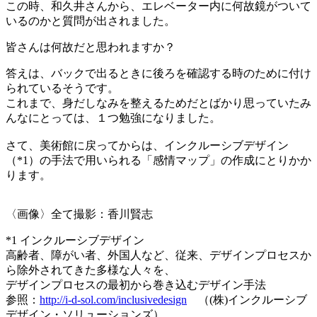
この時、和久井さんから、エレベーター内に何故鏡がついて
いるのかと質問が出されました。
皆さんは何故だと思われますか？
答えは、バックで出るときに後ろを確認する時のために付け
られているそうです。
これまで、身だしなみを整えるためだとばかり思っていたみ
んなにとっては、１つ勉強になりました。
さて、美術館に戻ってからは、インクルーシブデザイン
（*1）の手法で用いられる「感情マップ」の作成にとりかか
ります。
〈画像〉全て撮影：香川賢志
*1 インクルーシブデザイン
高齢者、障がい者、外国人など、従来、デザインプロセスか
ら除外されてきた多様な人々を、
デザインプロセスの最初から巻き込むデザイン手法
参照：
http://i-d-sol.com/inclusivedesign
（(株)インクルーシブ
デザイン・ソリューションズ）