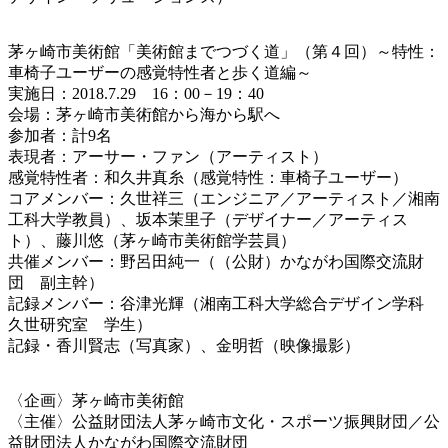
茅ヶ崎市美術館「美術館までつづく道」（第４回）～特性：
車椅子ユーザーの感覚特性者と歩く道編～
実施日：2018.7.29 16：00－19：40
会場：茅ヶ崎市美術館から海から駅へ
参加者：計9名
表現者：アーサー・ファン（アーティスト）
感覚特性者：和久井真糸（感覚特性：車椅子ユーザー）
コアメンバー：久世祥三（エンジニア／アーティスト／湘南
工科大学教員）、坂本茉里子（デザイナー／アーティス
ト）、藤川悠（茅ヶ崎市美術館学芸員）
共催メンバー：野呂田純一（（公財）かながわ国際交流財
団 副主幹）
記録メンバー：谷津光輝（湘南工科大学総合デザイン学科
久世研究室 学生）
記録・香川賢志（写真家）、金明哲（映像撮影）
〈企画〉茅ヶ崎市美術館
〈主催〉公益財団法人茅ヶ崎市文化・スポーツ振興財団／公
益財団法人かながわ国際交流財団