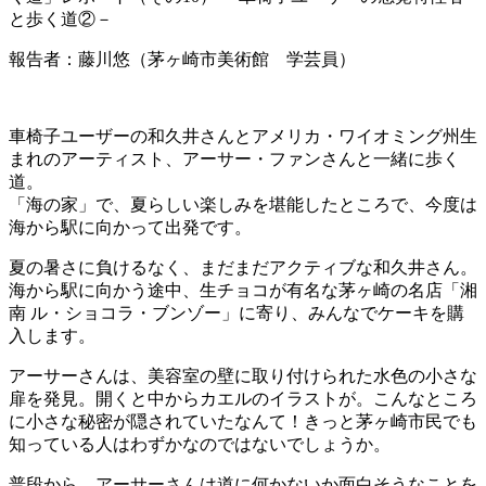
と歩く道②－
報告者：藤川悠（茅ヶ崎市美術館 学芸員）
車椅子ユーザーの和久井さんとアメリカ・ワイオミング州生
まれのアーティスト、アーサー・ファンさんと一緒に歩く
道。
「海の家」で、夏らしい楽しみを堪能したところで、今度は
海から駅に向かって出発です。
夏の暑さに負けるなく、まだまだアクティブな和久井さん。
海から駅に向かう途中、生チョコが有名な茅ヶ崎の名店「湘
南 ル・ショコラ・ブンゾー」に寄り、みんなでケーキを購
入します。
アーサーさんは、美容室の壁に取り付けられた水色の小さな
扉を発見。開くと中からカエルのイラストが。こんなところ
に小さな秘密が隠されていたなんて！きっと茅ヶ崎市民でも
知っている人はわずかなのではないでしょうか。
普段から、アーサーさんは道に何かないか面白そうなことを